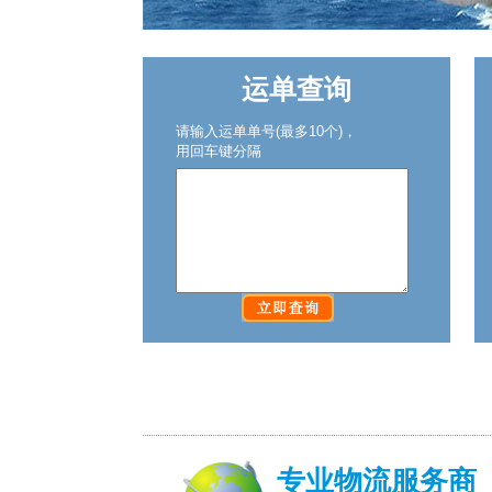
1
2
3
运单查询
请输入运单单号(最多10个)，
用回车键分隔
专业物流服务商